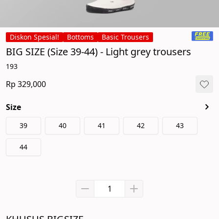
Diskon Spesial!
Bottoms
Basic Trousers
BIG SIZE (Size 39-44) - Light grey trousers
193
Rp 329,000
Size
39
40
41
42
43
44