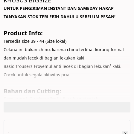
KHUSUS BIGSIZE
UNTUK PENGIRIMAN INSTANT DAN SAMEDAY HARAP 
TANYAKAN STOK TERLEBIH DAHULU SEBELUM PESAN!
Product Info:
Tersedia size 39 - 44 (Size lokal).
Celana ini bukan chino, karena chino terlihat kurang formal 
dan mudah lecek di bagian lekukan kaki.
Basic Trousers Froyemul anti lecek di bagian lekukan² kaki. 
Cocok untuk segala aktivitas pria.
Bahan dan Cutting:
Semi wool. Cutting slimfit & cukup stretch
Pengiriman dan Tukar Size:
Froyemul menyediakan fasilitas tukar size khusus produk 
Basic Trousers
: